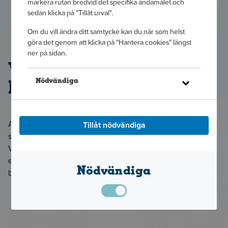
Återställ ditt lösenord
markera rutan bredvid det specifika ändamålet och
Klicka här
sedan klicka på "Tillåt urval".
Om du vill ändra ditt samtycke kan du när som helst
göra det genom att klicka på "Hantera cookies" längst
ner på sidan.
Välkommen till A-
Nödvändiga
klubben!
Klicka på länken för att läsa mer om hur vi använder
kakor och andra tekniska lösningar och hur vi inhämtar
A-klubben är Ahlsells egen och unika kundklubb som riktar
Tillåt nödvändiga
och behandlar personuppgifter.
sig till små och medelstora företagskunder inom El, VS,
Villkor
Ventilation, Isolering, Kyl, VA, Bygg, Plåt, Fastighet, Industri
eller Lantbruk. Här får du olika förmåner beroende på din
Nödvändiga
bonusnivå.